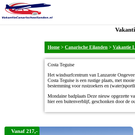
Vakanti
Home
>
Canarische Eilanden
>
Vakantie 
Costa Teguise
Het windsurfcentrum van Lanzarote Ongeveer 6
Costa Teguise is een rustige plaats, met mooi
bestemming voor rustzoekers en (water)sportl
Mondaine badplaats Deze nieuw opgezette vaka
hier een buitenverblijf, geschonken door de o
Vanaf 217,-