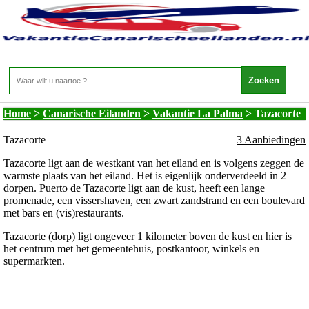
Vakantie Canarische Eilanden - Vakantie La
Palma - Tazacorte
Home
>
Canarische Eilanden
>
Vakantie La Palma
>
Tazacorte
Tazacorte
3 Aanbiedingen
Tazacorte ligt aan de westkant van het eiland en is volgens zeggen de
warmste plaats van het eiland. Het is eigenlijk onderverdeeld in 2
dorpen. Puerto de Tazacorte ligt aan de kust, heeft een lange
promenade, een vissershaven, een zwart zandstrand en een boulevard
met bars en (vis)restaurants.
Tazacorte (dorp) ligt ongeveer 1 kilometer boven de kust en hier is
het centrum met het gemeentehuis, postkantoor, winkels en
supermarkten.