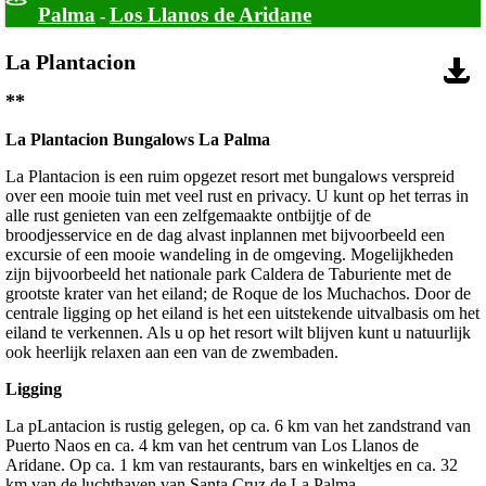
Palma
Los Llanos de Aridane
-
La Plantacion
**
La Plantacion Bungalows La Palma
La Plantacion is een ruim opgezet resort met bungalows verspreid
over een mooie tuin met veel rust en privacy. U kunt op het terras in
alle rust genieten van een zelfgemaakte ontbijtje of de
broodjesservice en de dag alvast inplannen met bijvoorbeeld een
excursie of een mooie wandeling in de omgeving. Mogelijkheden
zijn bijvoorbeeld het nationale park Caldera de Taburiente met de
grootste krater van het eiland; de Roque de los Muchachos. Door de
centrale ligging op het eiland is het een uitstekende uitvalbasis om het
eiland te verkennen. Als u op het resort wilt blijven kunt u natuurlijk
ook heerlijk relaxen aan een van de zwembaden.
Ligging
La pLantacion is rustig gelegen, op ca. 6 km van het zandstrand van
Puerto Naos en ca. 4 km van het centrum van Los Llanos de
Aridane. Op ca. 1 km van restaurants, bars en winkeltjes en ca. 32
km van de luchthaven van Santa Cruz de La Palma.