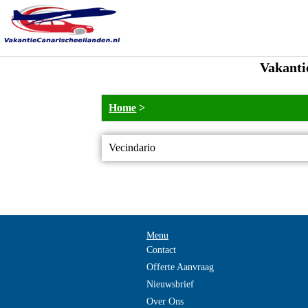
Vakanti
Home
>
Vecindario
Menu
Contact
Offerte Aanvraag
Nieuwsbrief
Over Ons