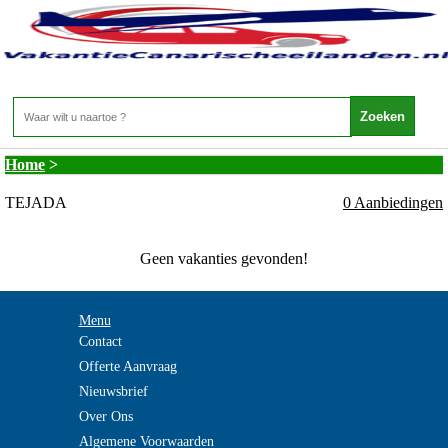
Vakantie Canarische Eilanden - Vakantie Gran
Canaria - TEJADA
Home
>
TEJADA
0 Aanbiedingen
Geen vakanties gevonden!
Menu
Contact
Offerte Aanvraag
Nieuwsbrief
Over Ons
Algemene Voorwaarden